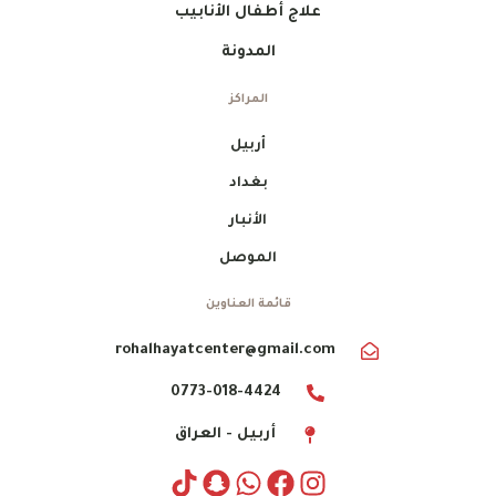
علاج أطفال الأنابيب
المدونة
المراكز
أربيل
بغداد
الأنبار
الموصل
قائمة العناوين
rohalhayatcenter@gmail.com
0773-018-4424
أربيل - العراق