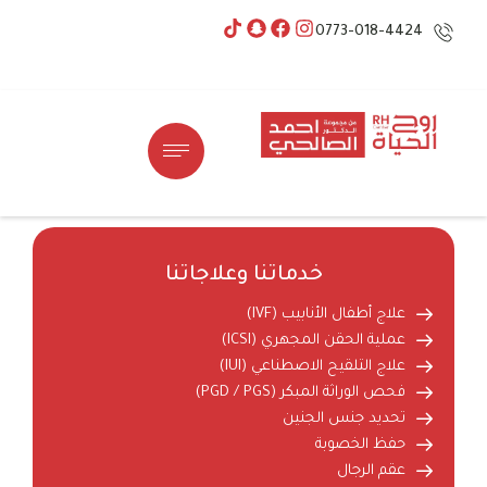
0773-018-4424
خدماتنا وعلاجاتنا
علاج أطفال الأنابيب (IVF)
عملية الحقن المجهري (ICSI)
علاج التلقيح الاصطناعي (IUI)
فحص الوراثة المبكر (PGD / PGS)
تحديد جنس الجنين
حفظ الخصوبة
عقم الرجال